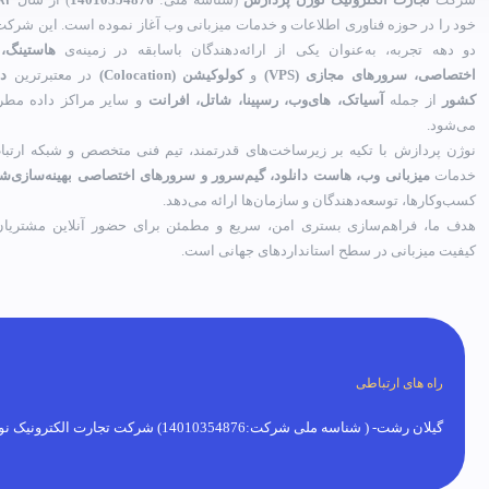
خود را در حوزه فناوری اطلاعات و خدمات میزبانی وب آغاز نموده است. این شرکت 
دو دهه تجربه، به‌عنوان یکی از ارائه‌دهندگان باسابقه در زمینه‌ی
هاستینگ،
اختصاصی، سرورهای مجازی (VPS)
و
کولوکیشن (Colocation)
در معتبرترین
دی
کشور
از جمله
آسیاتک، های‌وب، رسپینا، شاتل، افرانت
و سایر مراکز داده مطر
می‌شود.
نوژن پردازش با تکیه بر زیرساخت‌های قدرتمند، تیم فنی متخصص و شبکه ارتباط
خدمات
میزبانی وب، هاست دانلود، گیم‌سرور و سرورهای اختصاصی بهینه‌سازی‌ش
کسب‌وکارها، توسعه‌دهندگان و سازمان‌ها ارائه می‌دهد.
هدف ما، فراهم‌سازی بستری امن، سریع و مطمئن برای حضور آنلاین مشتریان 
کیفیت میزبانی در سطح استانداردهای جهانی است.
راه های ارتباطی
گیلان رشت- ( شناسه ملی شرکت:14010354876) شرکت تجارت الکترونیک نوژن پردازش