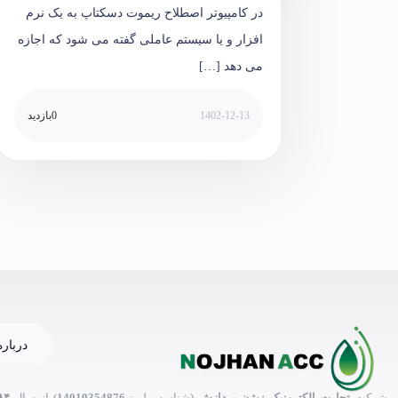
در کامپیوتر اصطلاح ریموت دسکتاپ به یک نرم
افزار و یا سیستم عاملی گفته می شود که اجازه
می دهد […]
1402-12-13
0
بازدید
درباره
شرکت
تجارت الکترونیک نوژن پردازش
(شناسه ملی:
14010354876
) از سال
۸۴