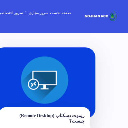
صفحه نخست
سرور مجازی
سرور اختصاصی
گیم سرور - minecraft-Gtav-CSgo2
ریموت دسکتاپ (Remote Desktop)
چیست؟