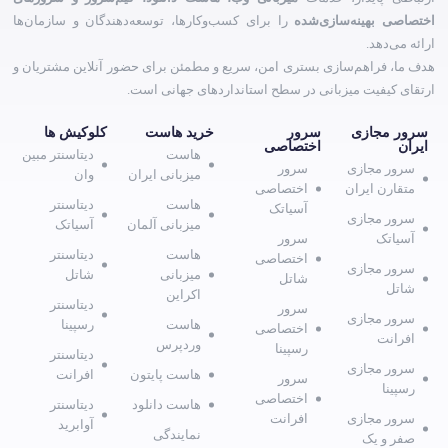
اختصاصی بهینه‌سازی‌شده
را برای کسب‌وکارها، توسعه‌دهندگان و سازمان‌ها
ارائه می‌دهد.
هدف ما، فراهم‌سازی بستری امن، سریع و مطمئن برای حضور آنلاین مشتریان و
ارتقای کیفیت میزبانی در سطح استانداردهای جهانی است.
سرور مجازی
سرور
خرید هاست
کلوکیش ها
ایران
اختصاصی
هاست
دیتاسنتر مبین
سرور مجازی
سرور
میزبانی ایران
وان
متقارن ایران
اختصاصی
هاست
دیتاسنتر
آسیاتک
سرور مجازی
میزبانی آلمان
آسیاتک
آسیاتک
سرور
هاست
دیتاسنتر
اختصاصی
سرور مجازی
میزبانی
شاتل
شاتل
شاتل
اکراین
دیتاسنتر
سرور
سرور مجازی
هاست
رسپینا
اختصاصی
افرانت
وردپرس
رسپینا
دیتاسنتر
سرور مجازی
هاست پایتون
افرانت
سرور
رسپینا
اختصاصی
هاست دانلود
دیتاسنتر
سرور مجازی
افرانت
آوابرید
نمایندگی
صفر و یک