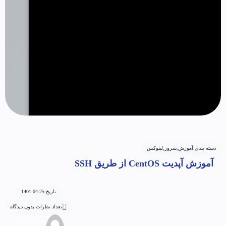
دسته بندی:
آموزش
,
سرور
,
لینوکس
آموزش آپدیت CentOS از طریق SSH
تاریخ:
1401-04-25
تعداد نظرات:
بدون دیدگاه