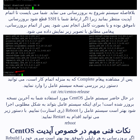
بلافاصله سیستم شروع به بروزرسانی می نماید. شما می بایست تا اتمام
آپدیت منتظر بمانید زیرا اگر ارتباط شما با SSH قطع شود بروزرسانی
ناموفق بوده و یا بصورت کامل انجام نمی شود. پس از اتمام بروزرسانی،
پیغامی مطابق با تصویر زیر نمایش داده می شود.
پس از مشاهده پیغام Complete که به منزله اتمام کار است، می توانید
دستور زیر بررسی نسخه سیستم عامل را وارد نمایید.
cat /etc/centos-release
در حال حاضر سیستم عامل CentOS مورد استفاده شما به آخرین نسخه
بروزر شده است! برای اینکه سیستم عامل بتواند به شکل مطلوبی اجرا
شود بهتر است سیستم عامل را Reboot (ری استارت) نماییم. با دستور زیر
می توانید اقدام به Restart نمایید:
reboot
نکات فنی مهم در خصوص آپدیت CentOS
اگر بروزرسانی به هر دلیلی ناموفق بود بهتر است سرور خود را Rebuild