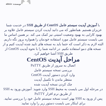
نویسنده:
admin
با
آموزش آپدیت سیستم عامل CentOS از طریق SSH
در خدمت شما
عزیزان هستیم. همانطور که می دانید آپدیت کردن سیستم عامل علاوه بر
بهبود کارایی به بهبود وضعیت امنیتی نیز کمک می کند. بر همین اساس ما
می بایست سیستم عامل مورد استفاده خودمان را همواره بروز نگه داریم.
البته لازم به ذکر است که حتما باید به نسخه های تایید شده آپدیت کنیم و از
نسخه های دمو استفاده نکنیم. در ادامه شما را با نحوه آپدیت CentOS از
طریق SSH آشنا خواهیم کرد.
مراحل آپدیت CentOS
اتصال به سرور از طریق PuTTY
بررسی نسخه سیستم عامل
وارد کردن دستور آپدیت CentOS
منتظر ماندن تا تکمیل آپدیت
چک کردن نسخه آپدیت شده
در مرحله اول می بایست به محیط SSH وارد شوید:
آموزش ورود به SSH
از طریق نرم افزار PuTTY
پس از ورود به SSH بهتر است نسخه سیستم عامل خود را بررسی نمایید.
برای اینکار می بایست دستور زیر را وارد نمایید: