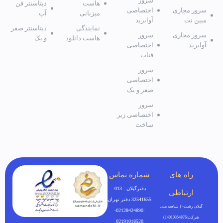
سرور
هاست
دیتاسنتر فن
سرور مجازی
اختصاصی
میزبانی
آپ
مبین نت
آوابرید
نمایندگی
دیتاسنتر صفر
سرور مجازی
سرور
هاست دانلود
و یک
آوابرید
اختصاصی
فناپ
سرور
اختصاصی
صفر و یک
سرور
اختصاصی زیر
ساخت
راه های
شماره تماس
دفترگیلان : 013-
ارتباطی
32541655 دفتر تهران
گیلان رشت- ( شناسه ملی
:02128424890-
شرکت:14010354876)
02191018520