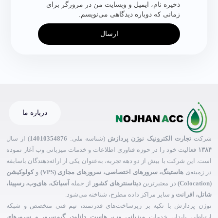
ذخیره نام، ایمیل و وبسایت من در مرورگر برای
زمانی که دوباره دیدگاهی می‌نویسم.
ارسال
درباره ما
شرکت
تجارت الکترونیک نوژن پردازش
(شناسه ملی:
14010354876
) از سال
۱۳۸۴
فعالیت خود را در حوزه فناوری اطلاعات و خدمات میزبانی وب آغاز نموده
است. این شرکت با بیش از دو دهه تجربه، به‌عنوان یکی از ارائه‌دهندگان باسابقه
در زمینه‌ی
هاستینگ، سرورهای اختصاصی، سرورهای مجازی (VPS)
و
کولوکیشن
(Colocation)
در معتبرترین
دیتاسنترهای کشور
از جمله
آسیاتک، های‌وب، رسپینا،
شاتل، افرانت
و سایر مراکز داده مطرح، شناخته می‌شود.
نوژن پردازش با تکیه بر زیرساخت‌های قدرتمند، تیم فنی متخصص و شبکه
ارتباطی پایدار، خدمات
میزبانی وب، هاست دانلود، گیم‌سرور و سرورهای