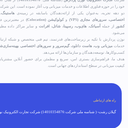
خود را در حوزه فناوری اطلاعات و خدمات میزبانی وب آغاز نموده است. این شرکت 
دو دهه تجربه، به‌عنوان یکی از ارائه‌دهندگان باسابقه در زمینه‌ی
هاستینگ،
اختصاصی، سرورهای مجازی (VPS)
و
کولوکیشن (Colocation)
در معتبرترین
دی
کشور
از جمله
آسیاتک، های‌وب، رسپینا، شاتل، افرانت
و سایر مراکز داده مطر
می‌شود.
نوژن پردازش با تکیه بر زیرساخت‌های قدرتمند، تیم فنی متخصص و شبکه ارتباط
خدمات
میزبانی وب، هاست دانلود، گیم‌سرور و سرورهای اختصاصی بهینه‌سازی‌ش
کسب‌وکارها، توسعه‌دهندگان و سازمان‌ها ارائه می‌دهد.
هدف ما، فراهم‌سازی بستری امن، سریع و مطمئن برای حضور آنلاین مشتریان 
کیفیت میزبانی در سطح استانداردهای جهانی است.
راه های ارتباطی
گیلان رشت- ( شناسه ملی شرکت:14010354876) شرکت تجارت الکترونیک نوژن پردازش