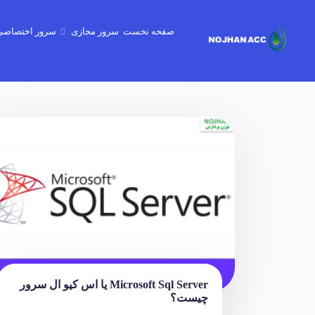
صفحه نخست
سرور مجازی
سرور اختصاصی
گیم سرور - minecraft-Gtav-CSgo2
Microsoft Sql Server یا اس کیو ال سرور
چیست؟