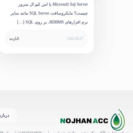
Microsoft Sql Server یا اس کیو ال سرور
چیست؟ مایکروسافت SQL Server مانند سایر
نرم افزارهای RDBMS، بر روی SQL […]
1402-09-27
0
بازدید
درباره
شرکت
تجارت الکترونیک نوژن پردازش
(شناسه ملی:
14010354876
) از سال
۸۴