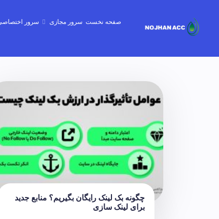
صفحه نخست
سرور مجازی
سرور اختصاصی
گیم سرور - minecraft-Gtav-CSgo2
چگونه بک لینک رایگان بگیریم؟ منابع جدید
برای لینک سازی