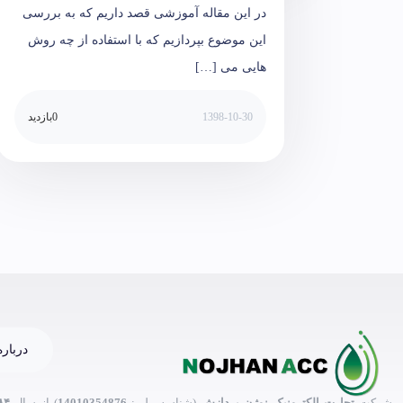
در این مقاله آموزشی قصد داریم که به بررسی
این موضوع بپردازیم که با استفاده از چه روش
هایی می […]
1398-10-30
0
بازدید
درباره
شرکت
تجارت الکترونیک نوژن پردازش
(شناسه ملی:
14010354876
) از سال
۸۴