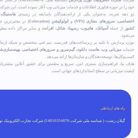
خود را در حوزه فناوری اطلاعات و خدمات میزبانی وب آغاز نموده است. این شرکت 
دو دهه تجربه، به‌عنوان یکی از ارائه‌دهندگان باسابقه در زمینه‌ی
هاستینگ،
اختصاصی، سرورهای مجازی (VPS)
و
کولوکیشن (Colocation)
در معتبرترین
دی
کشور
از جمله
آسیاتک، های‌وب، رسپینا، شاتل، افرانت
و سایر مراکز داده مطر
می‌شود.
نوژن پردازش با تکیه بر زیرساخت‌های قدرتمند، تیم فنی متخصص و شبکه ارتباط
خدمات
میزبانی وب، هاست دانلود، گیم‌سرور و سرورهای اختصاصی بهینه‌سازی‌ش
کسب‌وکارها، توسعه‌دهندگان و سازمان‌ها ارائه می‌دهد.
هدف ما، فراهم‌سازی بستری امن، سریع و مطمئن برای حضور آنلاین مشتریان 
کیفیت میزبانی در سطح استانداردهای جهانی است.
راه های ارتباطی
گیلان رشت- ( شناسه ملی شرکت:14010354876) شرکت تجارت الکترونیک نوژن پردازش