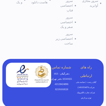
سرور مجازی
سرور
هاست دانلود
و یک
آوابرید
اختصاصی
فناپ
سرور
اختصاصی
صفر و یک
سرور
اختصاصی زیر
ساخت
راه های
شماره تماس
دفترگیلان : 013-
ارتباطی
32541655 دفتر تهران
گیلان رشت- ( شناسه ملی
:02128424890-
شرکت:14010354876)
02191018520
شرکت تجارت الکترونیک
نوژن پردازش