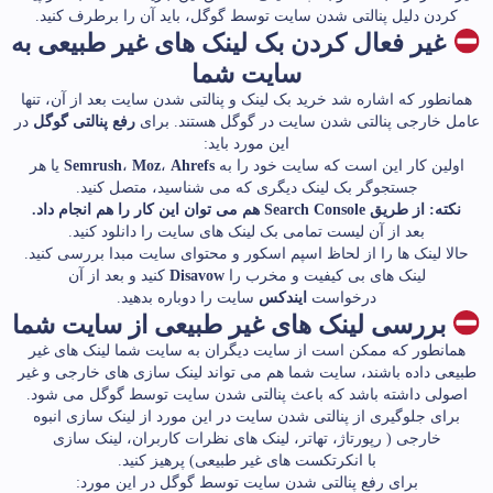
کردن دلیل پنالتی شدن سایت توسط گوگل، باید آن را برطرف کنید.
غیر فعال کردن بک لینک های غیر طبیعی به
سایت شما
همانطور که اشاره شد خرید بک لینک و پنالتی شدن سایت بعد از آن، تنها
عامل خارجی پنالتی شدن سایت در گوگل هستند. برای
رفع پنالتی گوگل
در
این مورد باید:
اولین کار این است که سایت خود را به
Ahrefs
،
Moz
،
Semrush
یا هر
جستجوگر بک لینک دیگری که می شناسید، متصل کنید.
نکته: از طریق Search Console هم می توان این کار را هم انجام داد.
بعد از آن لیست تمامی بک لینک های سایت را دانلود کنید.
حالا لینک ها را از لحاظ اسپم اسکور و محتوای سایت مبدا بررسی کنید.
لینک های بی کیفیت و مخرب را
Disavow
کنید و بعد از آن
درخواست
ایندکس
سایت را دوباره بدهید.
بررسی لینک های غیر طبیعی از سایت شما
همانطور که ممکن است از سایت دیگران به سایت شما لینک های غیر
طبیعی داده باشند، سایت شما هم می تواند لینک سازی های خارجی و غیر
اصولی داشته باشد که باعث پنالتی شدن سایت توسط گوگل می شود.
برای جلوگیری از پنالتی شدن سایت در این مورد از لینک سازی انبوه
خارجی ( رپورتاژ، تهاتر، لینک های نظرات کاربران، لینک سازی
با انکرتکست های غیر طبیعی) پرهیز کنید.
برای رفع پنالتی شدن سایت توسط گوگل در این مورد: