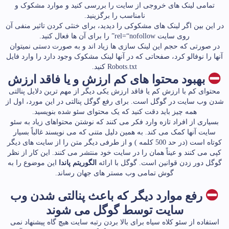
تمامی لینک های خروجی از سایت را بررسی کنید و موارد مشکوک و
نامناسب را برگزینید.
در این بین اگر لینک های مشکوکی را دیدید، برای خنثی کردن تاثیر منفی آن
روی سایت rel=“nofollow” را برای آن ها فعال کنید.
در صورتی که حجم این لینک سازی ها زیاد اند و به صورت دستی نمیتوان
آنها را نوفالو کرد، صفحاتی که در آنها لینک مشکوک وجود دارد را وارد فایل
Robots.txt کنید.
بهبود محتوا های کم ارزش و یا فاقد ارزش
محتوای کم با ارزش کم یا فاقد ارزش یکی دیگر از مهم ترین دلایل پنالتی
شدن وب سایت در گوگل است. برای رفع گوگل پنالتی در این مورد، اول از
همه چیز باید دقت کنید که یک محتوای سئو شده بنویسید.
بسیاری از افراد تازه وارد فکر می کنند که نوشتن محتواهای زیاد به سئو
سایت آنها کمک می کند. به همین دلیل متنی که می نویسند غالباً بسیار
کوتاه است (در حد 500 کلمه ) و از طرفی دیگر متن را از سایت های دیگر
کپی می کنند و عیناً همان را در سایت خود منتشر می کنند. این کار از نظر
گوگل دور زدن قوانین است. گوگل با ارائه
الگوریتم پاندا
این موضوع را به
گوش تمامی وب مستر های جهان رساند.
رفع موارد دیگر که باعث پنالتی شدن وب
سایت توسط گوگل می شوند
استفاده از سئو کلاه سیاه برای بالا بردن رتبه سایت هیچ گاه پیشنهاد نمی