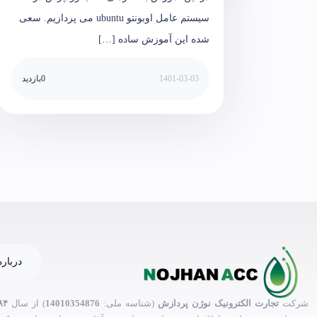
سیستم عامل اوبونتو ubuntu می پردازیم. سعی
شده این آموزش ساده […]
1401-03-03
0
بازدید
درباره
شرکت
تجارت الکترونیک نوژن پردازش
(شناسه ملی:
14010354876
) از سال
۸۴