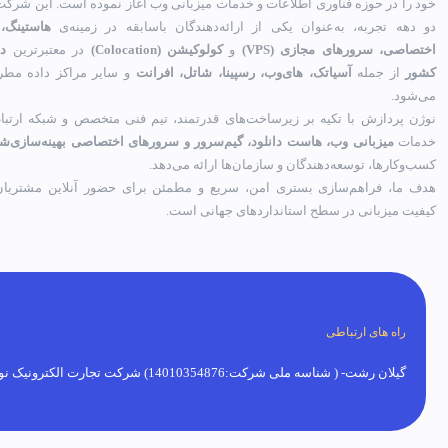
خود را در حوزه فناوری اطلاعات و خدمات میزبانی وب آغاز نموده است. این شرکت 
دو دهه تجربه، به‌عنوان یکی از ارائه‌دهندگان باسابقه در زمینه‌ی
هاستینگ،
اختصاصی، سرورهای مجازی (VPS)
و
کولوکیشن (Colocation)
در معتبرترین
دی
کشور
از جمله
آسیاتک، های‌وب، رسپینا، شاتل، افرانت
و سایر مراکز داده مطر
می‌شود.
نوژن پردازش با تکیه بر زیرساخت‌های قدرتمند، تیم فنی متخصص و شبکه ارتباط
خدمات
میزبانی وب، هاست دانلود، گیم‌سرور و سرورهای اختصاصی بهینه‌سازی‌ش
کسب‌وکارها، توسعه‌دهندگان و سازمان‌ها ارائه می‌دهد.
هدف ما، فراهم‌سازی بستری امن، سریع و مطمئن برای حضور آنلاین مشتریان 
کیفیت میزبانی در سطح استانداردهای جهانی است.
راه های ارتباطی
گیلان رشت- ( شناسه ملی شرکت:14010354876) شرکت تجارت الکترونیک نوژن پردازش