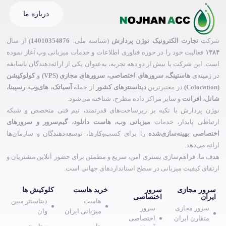
درباره ما
شرکت
تجارت الکترونیک نوژن پردازش
(شناسه ملی:
14010354876
) از سال
۱۳۸۴
فعالیت خود را در حوزه فناوری اطلاعات و خدمات میزبانی وب آغاز نموده
است. این شرکت با بیش از دو دهه تجربه، به‌عنوان یکی از ارائه‌دهندگان باسابقه
در زمینه‌ی
هاستینگ، سرورهای اختصاصی، سرورهای مجازی (VPS)
و
کولوکیشن
(Colocation)
در معتبرترین
دیتاسنترهای کشور
از جمله
آسیاتک، های‌وب، رسپینا،
شاتل، افرانت
و سایر مراکز داده مطرح، شناخته می‌شود.
نوژن پردازش با تکیه بر زیرساخت‌های قدرتمند، تیم فنی متخصص و شبکه
ارتباطی پایدار، خدمات
میزبانی وب، هاست دانلود، گیم‌سرور و سرورهای
اختصاصی بهینه‌سازی‌شده
را برای کسب‌وکارها، توسعه‌دهندگان و سازمان‌ها
ارائه می‌دهد.
هدف ما، فراهم‌سازی بستری امن، سریع و مطمئن برای حضور آنلاین مشتریان و
ارتقای کیفیت میزبانی در سطح استانداردهای جهانی است.
سرور مجازی
سرور
خرید هاست
کلوکیش ها
ایران
اختصاصی
هاست
دیتاسنتر مبین
سرور مجازی
سرور
میزبانی ایران
وان
متقارن ایران
اختصاصی