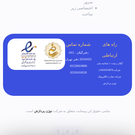
سرور
اختصاصی زیر
ساخت
راه های
شماره تماس
دفترگیلان : 013-
ارتباطی
32541655 دفتر تهران
گیلان رشت- ( شناسه ملی
:02128424890-
شرکت:14010354876)
02191018520
شرکت تجارت الکترونیک
نوژن پردازش
تمامی حقوق این وبسایت متعلق به شرکت
نوژن پردازش
است.