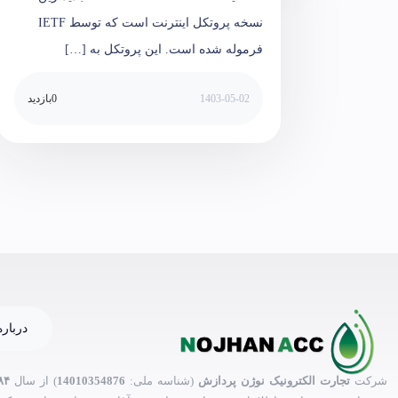
نسخه پروتکل اینترنت است که توسط IETF
فرموله شده است. این پروتکل به […]
1403-05-02
0
بازدید
درباره
شرکت
تجارت الکترونیک نوژن پردازش
(شناسه ملی:
14010354876
) از سال
۸۴