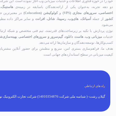
خود را در حوزه فناوری اطلاعات و خدمات میزبانی وب آغاز نموده است. این شرکت 
دو دهه تجربه، به‌عنوان یکی از ارائه‌دهندگان باسابقه در زمینه‌ی
هاستینگ،
اختصاصی، سرورهای مجازی (VPS)
و
کولوکیشن (Colocation)
در معتبرترین
دی
کشور
از جمله
آسیاتک، های‌وب، رسپینا، شاتل، افرانت
و سایر مراکز داده مطر
می‌شود.
نوژن پردازش با تکیه بر زیرساخت‌های قدرتمند، تیم فنی متخصص و شبکه ارتباط
خدمات
میزبانی وب، هاست دانلود، گیم‌سرور و سرورهای اختصاصی بهینه‌سازی‌ش
کسب‌وکارها، توسعه‌دهندگان و سازمان‌ها ارائه می‌دهد.
هدف ما، فراهم‌سازی بستری امن، سریع و مطمئن برای حضور آنلاین مشتریان 
کیفیت میزبانی در سطح استانداردهای جهانی است.
راه های ارتباطی
گیلان رشت- ( شناسه ملی شرکت:14010354876) شرکت تجارت الکترونیک نوژن پردازش