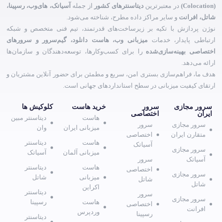
(Colocation)
در معتبرترین
دیتاسنترهای کشور
از جمله
آسیاتک، های‌وب، رسپینا،
شاتل، افرانت
و سایر مراکز داده مطرح، شناخته می‌شود.
نوژن پردازش با تکیه بر زیرساخت‌های قدرتمند، تیم فنی متخصص و شبکه
ارتباطی پایدار، خدمات
میزبانی وب، هاست دانلود، گیم‌سرور و سرورهای
اختصاصی بهینه‌سازی‌شده
را برای کسب‌وکارها، توسعه‌دهندگان و سازمان‌ها
ارائه می‌دهد.
هدف ما، فراهم‌سازی بستری امن، سریع و مطمئن برای حضور آنلاین مشتریان و
ارتقای کیفیت میزبانی در سطح استانداردهای جهانی است.
سرور مجازی
سرور
خرید هاست
کلوکیش ها
ایران
اختصاصی
هاست
دیتاسنتر مبین
سرور مجازی
سرور
میزبانی ایران
وان
متقارن ایران
اختصاصی
هاست
دیتاسنتر
آسیاتک
سرور مجازی
میزبانی آلمان
آسیاتک
آسیاتک
سرور
هاست
دیتاسنتر
اختصاصی
سرور مجازی
میزبانی
شاتل
شاتل
شاتل
اکراین
دیتاسنتر
سرور
سرور مجازی
هاست
رسپینا
اختصاصی
افرانت
وردپرس
رسپینا
دیتاسنتر