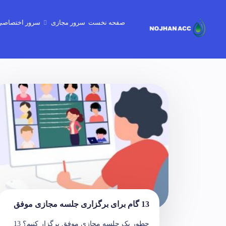
صفحه نخست
سرور مجازی
سرور اختصاصی
گیم سرور - minecraft-Gtav-CSgo2
13 گام برای برگزاری جلسه مجازی موفق
چطور یک جلسه مجازی موفق برگزار کنیم؟ 13