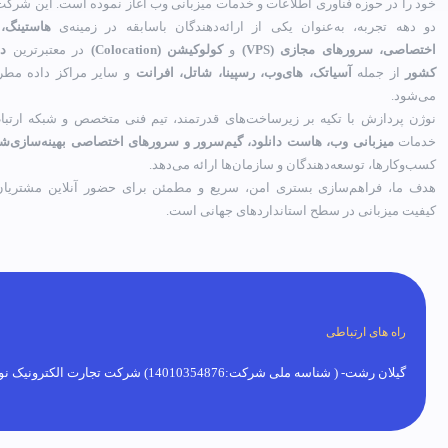
خود را در حوزه فناوری اطلاعات و خدمات میزبانی وب آغاز نموده است. این شرکت 
دو دهه تجربه، به‌عنوان یکی از ارائه‌دهندگان باسابقه در زمینه‌ی
هاستینگ،
اختصاصی، سرورهای مجازی (VPS)
و
کولوکیشن (Colocation)
در معتبرترین
دی
کشور
از جمله
آسیاتک، های‌وب، رسپینا، شاتل، افرانت
و سایر مراکز داده مطر
می‌شود.
نوژن پردازش با تکیه بر زیرساخت‌های قدرتمند، تیم فنی متخصص و شبکه ارتباط
خدمات
میزبانی وب، هاست دانلود، گیم‌سرور و سرورهای اختصاصی بهینه‌سازی‌ش
کسب‌وکارها، توسعه‌دهندگان و سازمان‌ها ارائه می‌دهد.
هدف ما، فراهم‌سازی بستری امن، سریع و مطمئن برای حضور آنلاین مشتریان 
کیفیت میزبانی در سطح استانداردهای جهانی است.
راه های ارتباطی
گیلان رشت- ( شناسه ملی شرکت:14010354876) شرکت تجارت الکترونیک نوژن پردازش